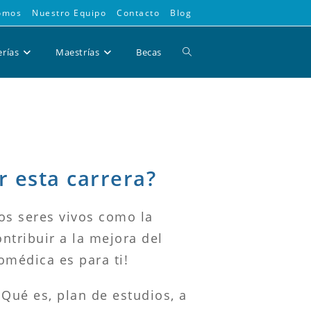
omos
Nuestro Equipo
Contacto
Blog
Alternar
erías
Maestrías
Becas
búsqueda
de
r esta carrera?
la
os seres vivos como la
ontribuir a la mejora del
web
iomédica es para ti!
Qué es, plan de estudios, a