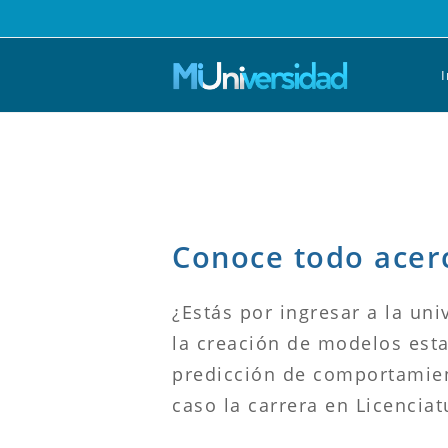
Saltar
al
contenido
I
Conoce todo acerc
¿Estás por ingresar a la uni
la creación de modelos esta
predicción de comportamient
caso la carrera en Licenciat