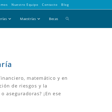
omos
Nuestro Equipo
Contacto
Blog
Alternar
erías
Maestrías
Becas
búsqueda
de
aría
la
 financiero, matemático y en
ión de riesgos y la
web
 o aseguradoras? ¡En ese