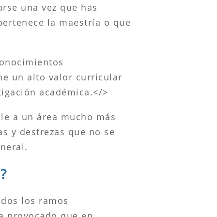
arse una vez que has
pertenece la maestría o que
conocimientos
 un alto valor curricular
stigación académica.</>
alle a un área mucho más
as y destrezas que no se
neral.
?
odos los ramos
 ha provocado que en