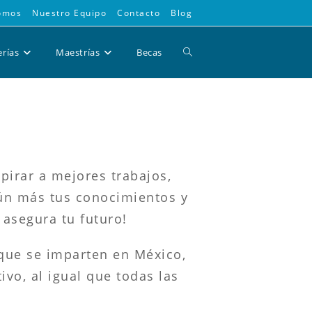
omos
Nuestro Equipo
Contacto
Blog
Alternar
erías
Maestrías
Becas
búsqueda
de
pirar a mejores trabajos,
aún más tus conocimientos y
la
 asegura tu futuro!
que se imparten en México,
web
vo, al igual que todas las