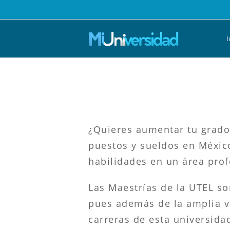
Saltar
al
contenido
I
¿Quieres aumentar tu grado 
puestos y sueldos en México
habilidades en un área prof
Las Maestrías de la UTEL s
pues además de la amplia va
carreras de esta universida