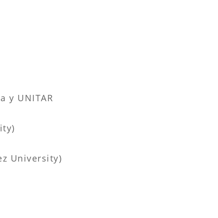
ga y UNITAR
ty)
z University)