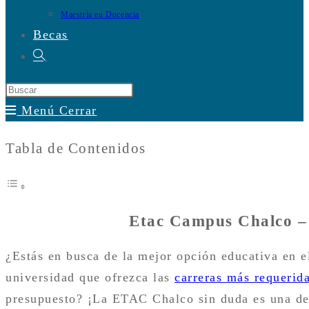
Maestría en Docencia
Becas
Alternar
búsqueda
de
Menú
Cerrar
la
web
Tabla de Contenidos
Etac Campus Chalco – 
¿Estás en busca de la mejor opción educativa en 
universidad que ofrezca las
carreras más requerida
presupuesto? ¡La ETAC Chalco sin duda es una de