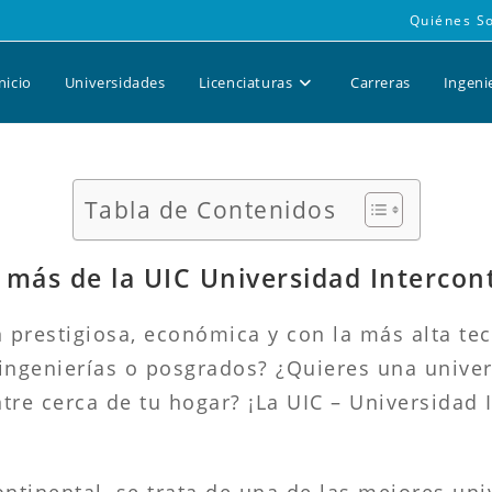
Quiénes S
nicio
Universidades
Licenciaturas
Carreras
Ingeni
Tabla de Contenidos
más de la UIC Universidad Intercon
prestigiosa, económica y con la más alta te
, ingenierías o posgrados? ¿Quieres una univ
tre cerca de tu hogar? ¡La UIC – Universidad 
ontinental, se trata de una de las mejores un