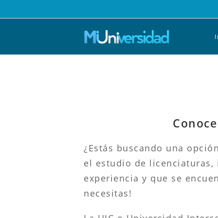
Saltar
al
contenido
I
Conoce 
¿Estás buscando una opción 
el estudio de licenciaturas
experiencia y que se encuen
necesitas!
La UIC o Universidad Interc