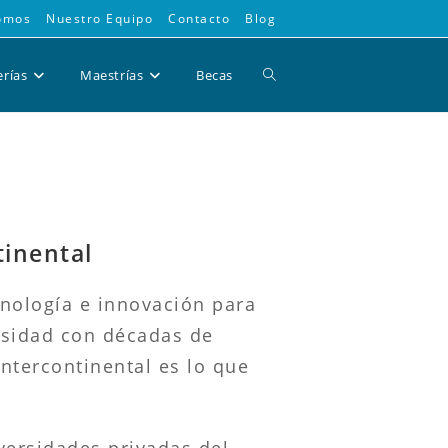
omos
Nuestro Equipo
Contacto
Blog
Alternar
erías
Maestrías
Becas
búsqueda
de
tinental
la
cnología e innovación para
ersidad con décadas de
Intercontinental es lo que
web
iversidades privadas del